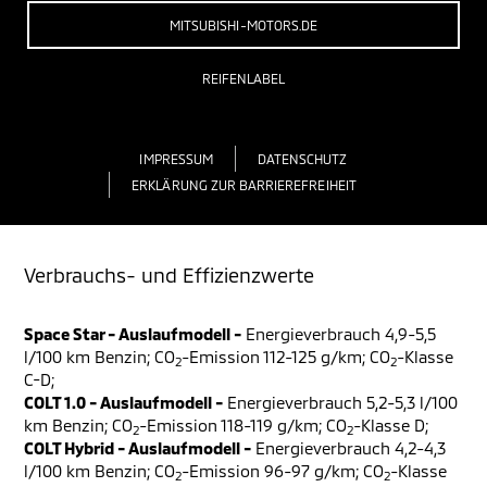
MITSUBISHI-MOTORS.DE
REIFENLABEL
IMPRESSUM
DATENSCHUTZ
ERKLÄRUNG ZUR BARRIEREFREIHEIT
Verbrauchs- und Effizienzwerte
Space Star - Auslaufmodell -
Energieverbrauch 4,9-5,5
l/100 km Benzin; CO
-Emission 112-125 g/km; CO
-Klasse
2
2
C-D;
COLT 1.0 - Auslaufmodell -
Energieverbrauch 5,2-5,3 l/100
km Benzin; CO
-Emission 118-119 g/km; CO
-Klasse D;
2
2
COLT Hybrid - Auslaufmodell -
Energieverbrauch 4,2-4,3
l/100 km Benzin; CO
-Emission 96-97 g/km; CO
-Klasse
2
2