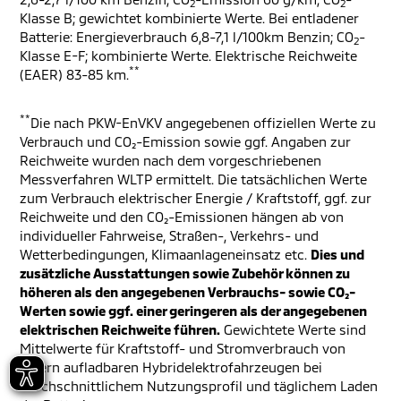
2
2
Klasse B; gewichtet kombinierte Werte. Bei entladener
Batterie: Energieverbrauch 6,8-7,1 l/100km Benzin; CO
-
2
Klasse E-F; kombinierte Werte. Elektrische Reichweite
**
(EAER) 83-85 km.
**
Die nach PKW-EnVKV angegebenen offiziellen Werte zu
Verbrauch und CO₂-Emission sowie ggf. Angaben zur
Reichweite wurden nach dem vorgeschriebenen
Messverfahren WLTP ermittelt. Die tatsächlichen Werte
zum Verbrauch elektrischer Energie / Kraftstoff, ggf. zur
Reichweite und den CO₂-Emissionen hängen ab von
individueller Fahrweise, Straßen-, Verkehrs- und
Wetterbedingungen, Klimaanlageneinsatz etc.
Dies und
zusätzliche Ausstattungen sowie Zubehör können zu
höheren als den angegebenen Verbrauchs- sowie CO₂-
Werten sowie ggf. einer geringeren als der angegebenen
elektrischen Reichweite führen.
Gewichtete Werte sind
Mittelwerte für Kraftstoff- und Stromverbrauch von
extern aufladbaren Hybridelektrofahrzeugen bei
durchschnittlichem Nutzungsprofil und täglichem Laden