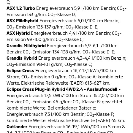
C;
ASX 1.2 Turbo
Energieverbrauch 5,9 l/100 km Benzin; CO
-
2
Emission 133 g/km; CO
-Klasse D;
2
ASX Mildhybrid
Energieverbrauch 6,0 l/100 km Benzin;
CO
-Emission 135-137 g/km; CO
-Klasse D-E;
2
2
ASX Hybrid
Energieverbrauch 4,4 l/100 km Benzin; CO
-
2
Emission 99-100 g/km; CO
-Klasse C;
2
Grandis Mildhybrid
Energieverbrauch 5,9-6,1 l/100 km
Benzin; CO
-Emission 134-138 g/km; CO
-Klasse D-E;
2
2
Grandis Hybrid
Energieverbrauch 4,3-4,4 l/100 km Benzin;
CO
-Emission 98-101 g/km; CO
-Klasse C;
2
2
Eclipse Cross
Energieverbrauch 16,7-17,1 kWh/100 km
Strom; CO
-Emission 0 g/km; CO
-Klasse A; kombinierte
2
2
Werte. Elektrische Reichweite (EAER) 615-627 km.
Eclipse Cross Plug-in Hybrid 4WD 2.4 - Auslaufmodell
-
Energieverbrauch 17,5 kWh/100 km Strom & 2,0 l/100 km
Benzin; CO
-Emission 46 g/km; CO
-Klasse B; gewichtet
2
2
kombinierte Werte. Bei entladener Batterie:
Energieverbrauch 7,3 l/100 km Benzin; CO
-Klasse F;
2
kombinierte Werte. Elektrische Reichweite (EAER) 45 km.
Outlander
Energieverbrauch 16-19,1 kWh/100 km Strom &
2,6-2,7 l/100 km Benzin; CO
-Emission 60 g/km; CO
-